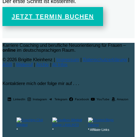
Der erste Schritt ist kostenfrei.
JETZT TERMIN BUCHEN
Karriere Coaching und berufliche Neuorientierung für Frauen –
online
im deutschsprachigen Raum.
© 2026 Brigitte Kleinhenz |
Impressum
|
Datenschutzerklärung
|
AGB
|
Widerruf
|
Archiv
|
AI Infos
Kontaktiere mich oder folge mir auf . . .
LinkedIn
Instagram
Telegram
Facebook
YouTube
Amazon
*
*
*
Affiliate-Links