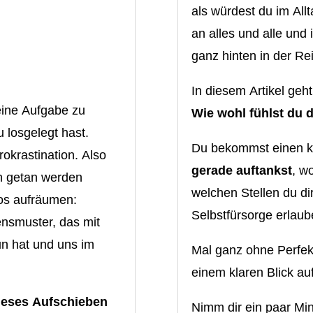
als würdest du im All
an alles und alle und
ganz hinten in der Re
In diesem Artikel geh
 eine Aufgabe zu
Wie wohl fühlst du d
u losgelegt hast.
Du bekommst einen kl
okrastination. Also
gerade auftankst
, w
ch getan werden
welchen Stellen du d
hos aufräumen:
Selbstfürsorge erlaub
ensmuster, das mit
n hat und uns im
Mal ganz ohne Perfek
einem klaren Blick auf
ieses Aufschieben
Nimm dir ein paar Min