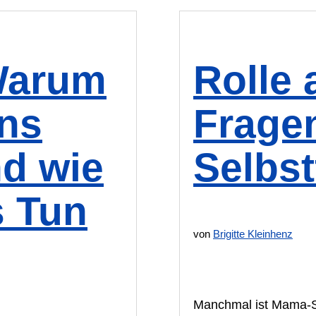
Warum
Rolle 
uns
Frage
d wie
Selbst
s Tun
von
Brigitte Kleinhenz
Manchmal ist Mama-Se