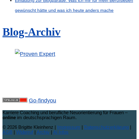
Einladung zur Blogparade: Was ich mir für mein Berufsleben
gewünscht hätte und was ich heute anders mache
Blog-Archiv
Go-findyou
Karriere Coaching und berufliche Neuorientierung für Frauen –
online
im deutschsprachigen Raum.
© 2026 Brigitte Kleinhenz |
Impressum
|
Datenschutzerklärung
|
AGB
|
Widerruf
|
Archiv
|
AI Infos