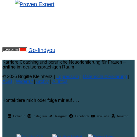
Go-findyou
Karriere Coaching und berufliche Neuorientierung für Frauen –
online
im deutschsprachigen Raum.
© 2026 Brigitte Kleinhenz |
Impressum
|
Datenschutzerklärung
|
AGB
|
Widerruf
|
Archiv
|
AI Infos
Kontaktiere mich oder folge mir auf . . .
LinkedIn
Instagram
Telegram
Facebook
YouTube
Amazon